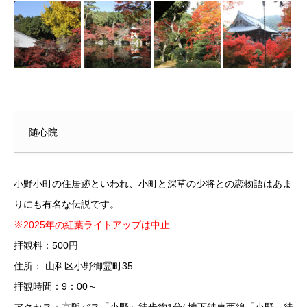
随心院
小野小町の住居跡といわれ、小町と深草の少将との恋物語はあま
りにも有名な伝説です。
※2025年の紅葉ライトアップは中止
拝観料：500円
住所： 山科区小野御霊町35
拝観時間：9：00～
アクセス：京阪バス「小野」徒歩約1分/ 地下鉄東西線「小野」徒