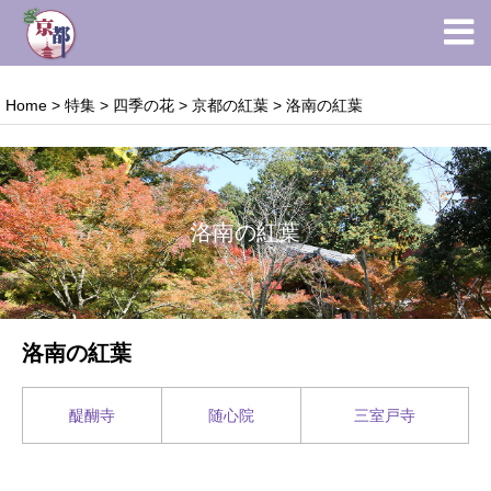
Home
>
特集
>
四季の花
>
京都の紅葉
>
洛南の紅葉
洛南の紅葉
洛南の紅葉
醍醐寺
随心院
三室戸寺