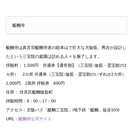
醍醐寺
醍醐寺は真言宗醍醐寺派の総本山で壮大な大伽藍。秀吉が設計し
たという三宝院の庭園は訪れる人々を魅了します。
拝観料： 1,500円 共通券【通常期】（三宝院･伽藍・霊宝館の3
カ所） 2カ所 共通券（三宝院･伽藍・霊宝館のいずれか2カ所）
1,000円 1箇所 拝観券 600円
住所： 伏見区醍醐伽藍町
拝観時間：9：00～17：00
アクセス：京阪バス「醍醐三宝院」/地下鉄「醍醐」徒歩10分
URL：
醍醐寺公式サイト