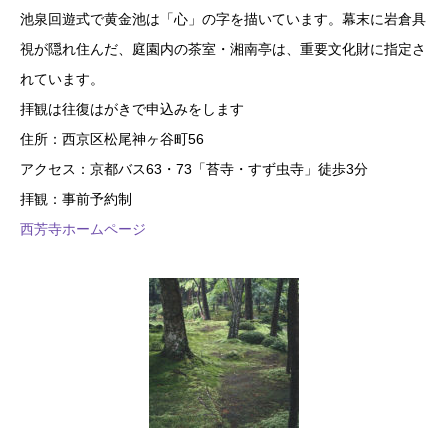
池泉回遊式で黄金池は「心」の字を描いています。幕末に岩倉具
視が隠れ住んだ、庭園内の茶室・湘南亭は、重要文化財に指定さ
れています。
拝観は往復はがきで申込みをします
住所：西京区松尾神ヶ谷町56
アクセス：京都バス63・73「苔寺・すず虫寺」徒歩3分
拝観：事前予約制
西芳寺ホームページ