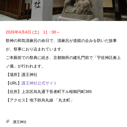
2026年4月4日 (土)
11：00～
祭神の和気清麻呂の命日で、清麻呂が道鏡の企みを防いだ故事
が、祭事におり込まれています。
ご本殿前での祭典に続き、京都御所の建礼門前で「宇佐神託奏上
ノ儀」が行われます。
【場所】護王神社
【URL】
護王神社公式サイト
【住所】上京区烏丸通下長者町下ル桜鶴円町385
【アクセス】地下鉄烏丸線 「丸太町」
護王神社