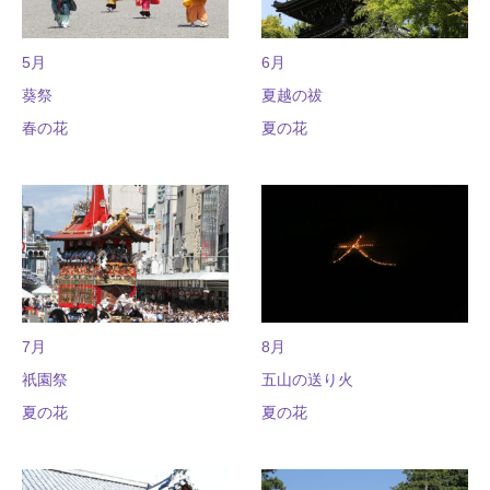
5月
6月
葵祭
夏越の祓
春の花
夏の花
7月
8月
祇園祭
五山の送り火
夏の花
夏の花