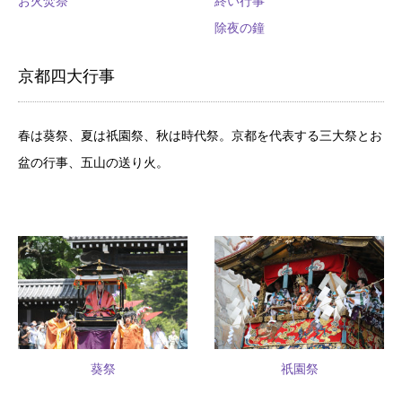
お火焚祭
終い行事
除夜の鐘
京都四大行事
春は葵祭、夏は祇園祭、秋は時代祭。京都を代表する三大祭とお
盆の行事、五山の送り火。
葵祭
祇園祭