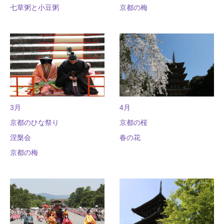
七草粥と小豆粥
京都の梅
3月
4月
京都のひな祭り
京都の桜
涅槃会
春の花
京都の梅