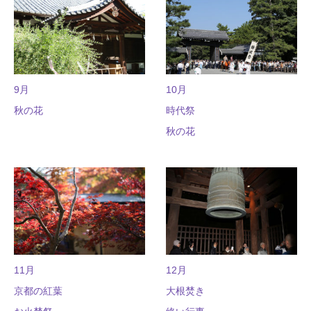
9月
10月
秋の花
時代祭
秋の花
11月
12月
京都の紅葉
大根焚き