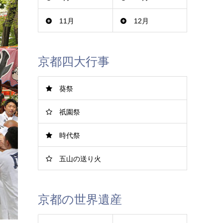
11月
12月
京都四大行事
葵祭
祇園祭
時代祭
五山の送り火
京都の世界遺産