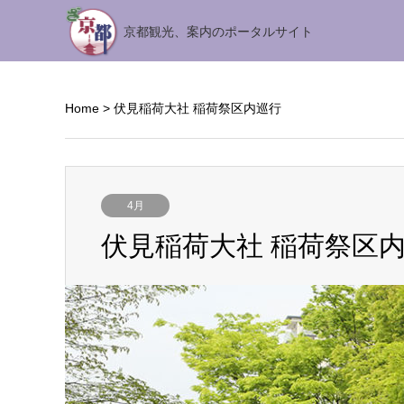
京都観光、案内のポータルサイト
Home
>
伏見稲荷大社 稲荷祭区内巡行
4月
伏見稲荷大社 稲荷祭区