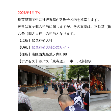
2026年4月下旬
稲荷祭期間中に神輿五基が各氏子区内を巡幸します。
神輿は五ヶ郷の担当に属しますが、その五基は、不動堂（
八条（四之大神）の担当となります。
【場所】伏見稲荷大社
【URL】
伏見稲荷大社公式サイト
【住所】南区西九条池ノ内町98
【アクセス】市バス「東寺道」下車 JR京都駅