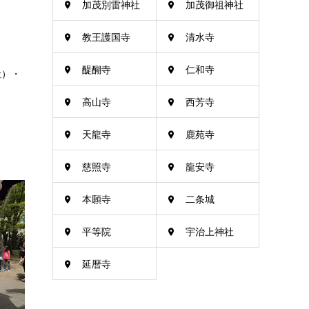
加茂別雷神社
加茂御祖神社
教王護国寺
清水寺
醍醐寺
仁和寺
社）・
高山寺
西芳寺
天龍寺
鹿苑寺
慈照寺
龍安寺
本願寺
二条城
平等院
宇治上神社
延暦寺