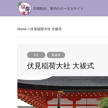
京都観光、案内のポータルサイト
Home
>
伏見稲荷大社 大祓式
6月
夏越祓
伏見稲荷大社 大祓式