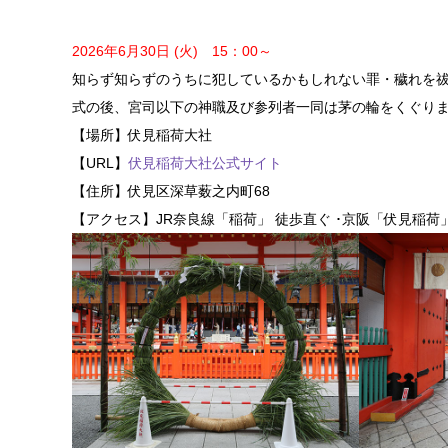
2026年6月30日 (火) 15：00～
知らず知らずのうちに犯しているかもしれない罪・穢れを
式の後、宮司以下の神職及び参列者一同は茅の輪をくぐり
【場所】伏見稲荷大社
【URL】
伏見稲荷大社公式サイト
【住所】伏見区深草薮之内町68
【アクセス】JR奈良線「稲荷」 徒歩直ぐ ･京阪「伏見稲荷