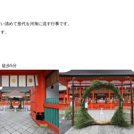
祓い清めて形代を河海に流す行事です。
ます。
」徒歩5分