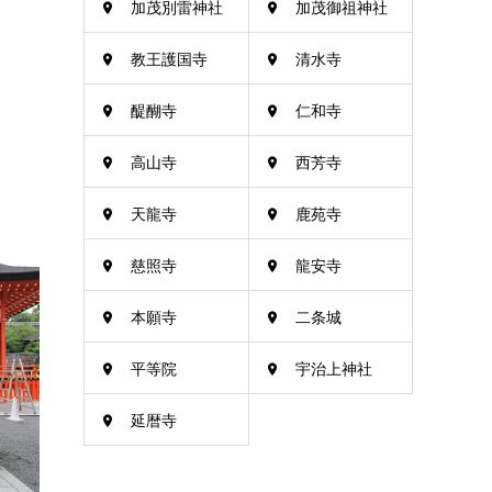
加茂別雷神社
加茂御祖神社
教王護国寺
清水寺
醍醐寺
仁和寺
高山寺
西芳寺
天龍寺
鹿苑寺
慈照寺
龍安寺
本願寺
二条城
平等院
宇治上神社
延暦寺