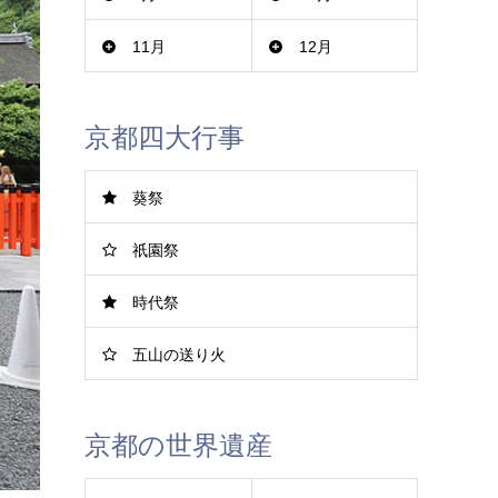
11月
12月
京都四大行事
葵祭
祇園祭
時代祭
五山の送り火
京都の世界遺産