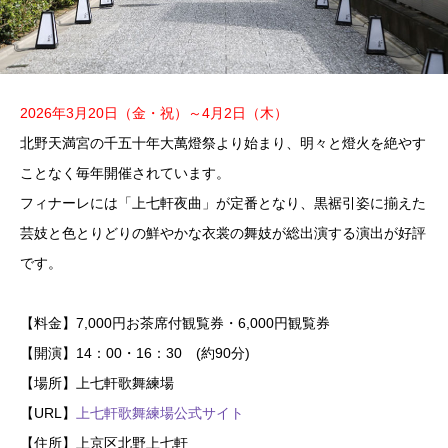
2026年3月20日（金・祝）～4月2日（木）
北野天満宮の千五十年大萬燈祭より始まり、明々と燈火を絶やす
ことなく毎年開催されています。
フィナーレには「上七軒夜曲」が定番となり、黒裾引姿に揃えた
芸妓と色とりどりの鮮やかな衣裳の舞妓が総出演する演出が好評
です。
【料金】7,000円お茶席付観覧券・6,000円観覧券
【開演】14：00・16：30 (約90分)
【場所】上七軒歌舞練場
【URL】
上七軒歌舞練場公式サイト
【住所】上京区北野上七軒