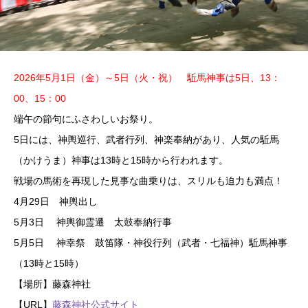
2026年5月1日（金）～5日（火・祝） 駈馬神事は5日、13：
00、15：00
端午の節句にふさわしいお祭り。
5日には、神輿巡行、武者行列、神楽奉納があり、人気の駈馬
（かけうま）神事は13時と15時から行われます。
戦場の馬術を再現した見事な曲乗りは、スリルも迫力も満点！
4月29日 神輿出し
5月3日 神輿御霊遷 太鼓奉納行事
5月5日 神幸祭 鼓笛隊・神役行列（武者・七福神）駈馬神事
（13時と15時）
【場所】藤森神社
【URL】
藤森神社公式サイト