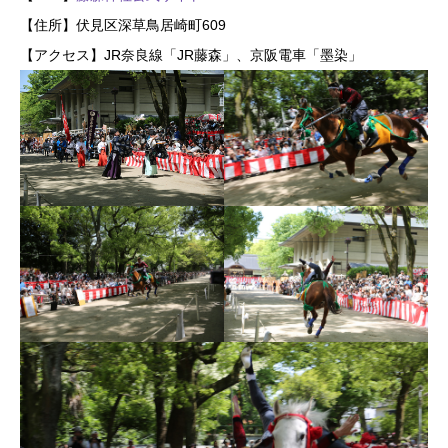
【住所】伏見区深草鳥居崎町609
【アクセス】JR奈良線「JR藤森」、京阪電車「墨染」