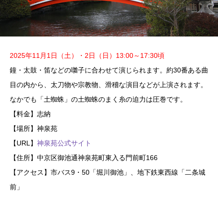
2025年11月1日（土）・2日（日）13:00～17:30頃
鐘・太鼓・笛などの囃子に合わせて演じられます。約30番ある曲
目の内から、太刀物や宗教物、滑稽な演目などが上演されます。
なかでも「土蜘蛛」の土蜘蛛のまく糸の迫力は圧巻です。
【料金】志納
【場所】神泉苑
【URL】
神泉苑公式サイト
【住所】中京区御池通神泉苑町東入る門前町166
【アクセス】市バス9・50「堀川御池」、地下鉄東西線「二条城
前」