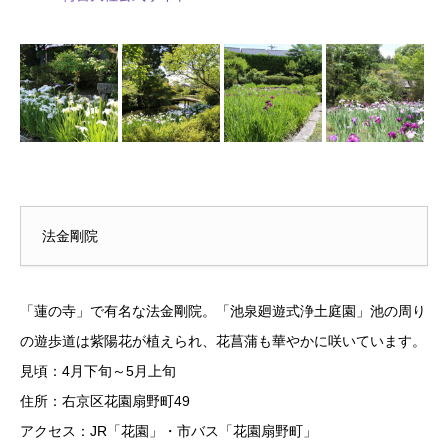
法金剛院
「蓮の寺」で有名な法金剛院。「池泉廻遊式浄土庭園」池の周り
の遊歩道は紫陽花が植えられ、花菖蒲も華やかに咲いています。
見頃：4月下旬～5月上旬
住所：右京区花園扇野町49
アクセス：JR「花園」・市バス「花園扇野町」