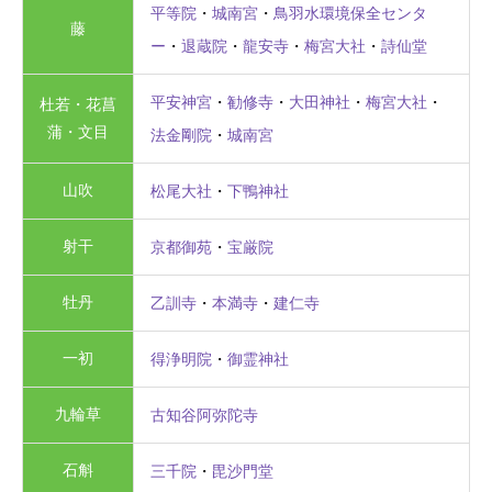
平等院
・
城南宮
・
鳥羽水環境保全センタ
藤
ー
・
退蔵院
・
龍安寺
・
梅宮大社
・
詩仙堂
平安神宮
・
勧修寺
・
大田神社
・
梅宮大社
・
杜若・花菖
蒲・文目
法金剛院
・
城南宮
山吹
松尾大社
・
下鴨神社
射干
京都御苑
・
宝厳院
牡丹
乙訓寺
・
本満寺
・
建仁寺
一初
得浄明院
・
御霊神社
九輪草
古知谷阿弥陀寺
石斛
三千院
・
毘沙門堂