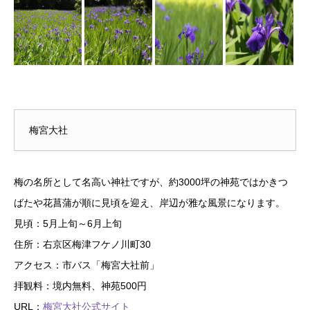
梅宮大社
梅の名所として名高い神社ですが、約3000坪の神苑ではかきつ
ばたや花菖蒲が順に見頃を迎え、岸辺が雅な風景になります。
見頃：5月上旬～6月上旬
住所：右京区梅津フケノ川町30
アクセス：市バス「梅宮大社前」
拝観料：境内無料、神苑500円
URL：
梅宮大社公式サイト