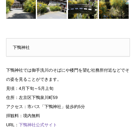
下鴨神社
下鴨神社では御手洗川のそばにや楼門を望む社務所付近などでそ
の姿を見ることができます。
見頃：4月下旬～5月上旬
住所：左京区下鴨泉川町59
アクセス：市バス「下鴨神社」徒歩約5分
拝観料：境内無料
URL：
下鴨神社公式サイト