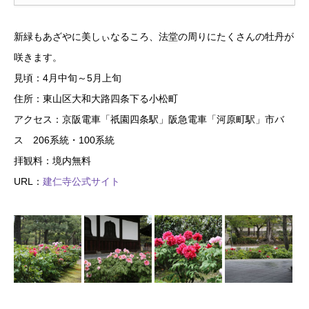
新緑もあざやに美しぃなるころ、法堂の周りにたくさんの牡丹が
咲きます。
見頃：4月中旬～5月上旬
住所：東山区大和大路四条下る小松町
アクセス：京阪電車「祇園四条駅」阪急電車「河原町駅」市バ
ス 206系統・100系統
拝観料：境内無料
URL：
建仁寺公式サイト