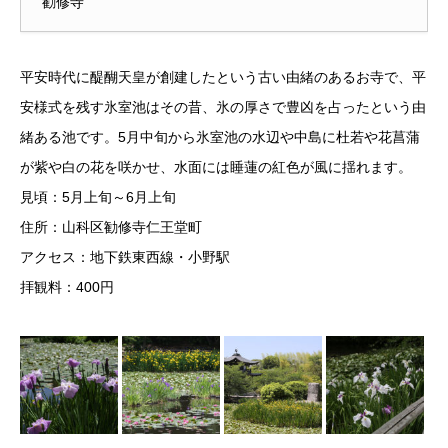
勧修寺
平安時代に醍醐天皇が創建したという古い由緒のあるお寺で、平
安様式を残す氷室池はその昔、氷の厚さで豊凶を占ったという由
緒ある池です。5月中旬から氷室池の水辺や中島に杜若や花菖蒲
が紫や白の花を咲かせ、水面には睡蓮の紅色が風に揺れます。
見頃：5月上旬～6月上旬
住所：山科区勧修寺仁王堂町
アクセス：地下鉄東西線・小野駅
拝観料：400円