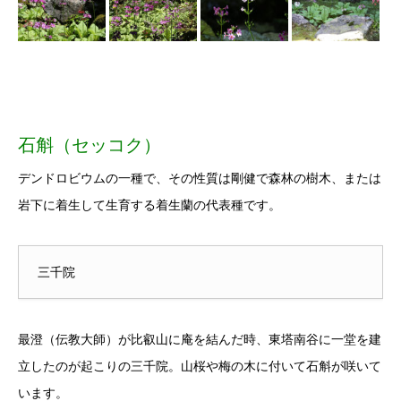
石斛（セッコク）
デンドロビウムの一種で、その性質は剛健で森林の樹木、または
岩下に着生して生育する着生蘭の代表種です。
三千院
最澄（伝教大師）が比叡山に庵を結んだ時、東塔南谷に一堂を建
立したのが起こりの三千院。山桜や梅の木に付いて石斛が咲いて
います。