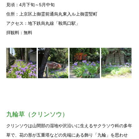
見頃：4月下旬～5月中旬
住所：上京区上御霊前通烏丸東入ル上御霊竪町
アクセス：地下鉄烏丸線「鞍馬口駅」
拝観料：無料
九輪草（クリンソウ）
クリンソウは山間部の湿地や沢沿いに生えるサクラソウ科の多年
草で、花の形が五重塔などの先端にある飾り「九輪」を思わせ