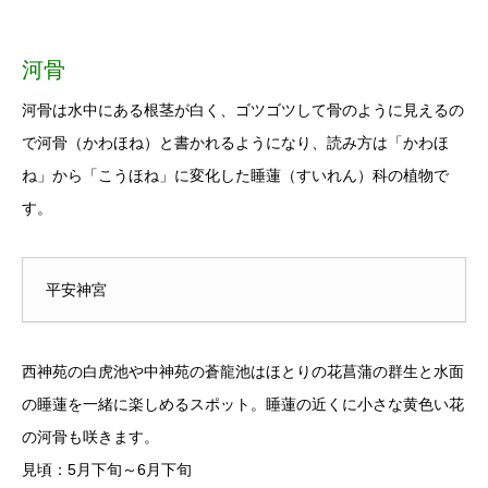
河骨
河骨は水中にある根茎が白く、ゴツゴツして骨のように見えるの
で河骨（かわほね）と書かれるようになり、読み方は「かわほ
ね」から「こうほね」に変化した睡蓮（すいれん）科の植物で
す。
平安神宮
西神苑の白虎池や中神苑の蒼龍池はほとりの花菖蒲の群生と水面
の睡蓮を一緒に楽しめるスポット。睡蓮の近くに小さな黄色い花
の河骨も咲きます。
見頃：5月下旬～6月下旬