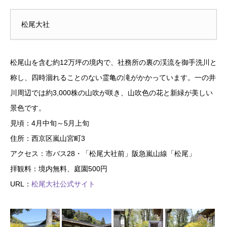
松尾大社
松尾山を含む約12万坪の境内で、社務所の裏の渓流を御手洗川と
称し、四時涸れることのない霊亀の滝がかかっています。一の井
川周辺では約3,000株の山吹が咲き、山吹色の花と新緑が美しい
景色です。
見頃：4月中旬～5月上旬
住所：西京区嵐山宮町3
アクセス：市バス28・「松尾大社前」阪急嵐山線「松尾」
拝観料：境内無料、庭園500円
URL：
松尾大社公式サイト