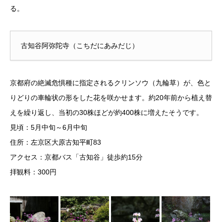
る。
古知谷阿弥陀寺（こちだにあみだじ）
京都府の絶滅危惧種に指定されるクリンソウ（九輪草）が、色と
りどりの車輪状の形をした花を咲かせます。約20年前から植え替
えを繰り返し、当初の30株ほどが約400株に増えたそうです。
見頃：5月中旬～6月中旬
住所：左京区大原古知平町83
アクセス：京都バス「古知谷」徒歩約15分
拝観料：300円