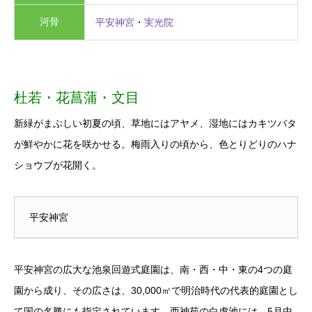
河骨
平安神宮
・
実光院
杜若・花菖蒲・文目
新緑がまぶしい初夏の頃、草地にはアヤメ、湿地にはカキツバタ
が鮮やかに花を咲かせる。梅雨入りの頃から、色とりどりのハナ
ショウブが花開く。
平安神宮
平安神宮の広大な池泉回遊式庭園は、南・西・中・東の4つの庭
園から成り、その広さは、30,000㎡で明治時代の代表的庭園とし
て国の名勝にも指定されています。西神苑の白虎池には、5月中