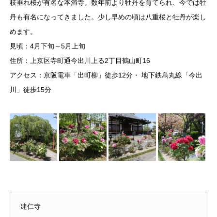
枝垂れ桜が有名な本満寺。数年前より牡丹を育てられ、今では牡
丹も有名になってきました。少し早めの頃は八重桜と牡丹が楽し
めます。
見頃：4月下旬～5月上旬
住所：上京区寺町通今出川上る2丁目鶴山町16
アクセス：京阪電車「出町柳」徒歩12分・ 地下鉄烏丸線「今出
川」徒歩15分
建仁寺