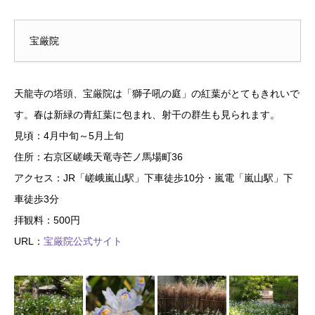
宝厳院
天龍寺の塔頭、宝厳院は「獅子吼の庭」の紅葉がとてもきれいで
す。春は新緑の青紅葉に包まれ、射干の群生も見られます。
見頃：4月中旬～5月上旬
住所：右京区嵯峨天竜寺芒ノ馬場町36
アクセス：JR「嵯峨嵐山駅」下車徒歩10分・嵐電「嵐山駅」下
車徒歩3分
拝観料：500円
URL：
宝厳院公式サイト