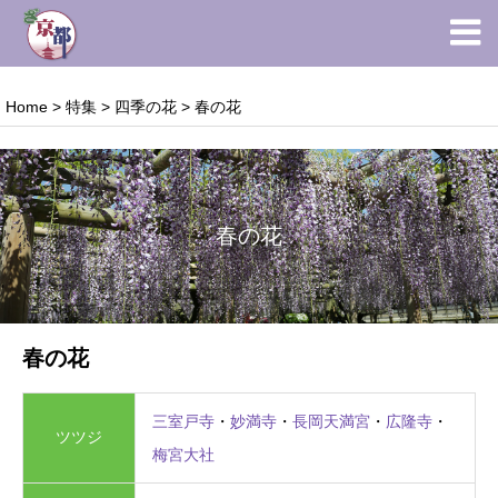
Home
>
特集
>
四季の花
>
春の花
春の花
春の花
三室戸寺
・
妙満寺
・
長岡天満宮
・
広隆寺
・
ツツジ
梅宮大社