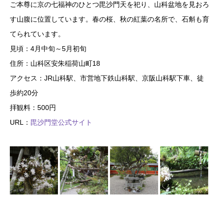
ご本尊に京の七福神のひとつ毘沙門天を祀り、山科盆地を見おろ
す山腹に位置しています。春の桜、秋の紅葉の名所で、石斛も育
てられています。
見頃：4月中旬～5月初旬
住所：山科区安朱稲荷山町18
アクセス：JR山科駅、市営地下鉄山科駅、京阪山科駅下車、徒
歩約20分
拝観料：500円
URL：
毘沙門堂公式サイト