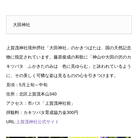
大田神社
上賀茂神社境外摂社「大田神社」のかきつばたは、国の天然記念
物に指定されています。藤原俊成の和歌に「神山や大田の沢のカ
キツバタ ふかきたのみは 色に見ゆらむ」と詠われているよう
に、その美しく可憐な姿は見るものの心を引きつけます。
見頃：5月上旬～中旬
住所：北区上賀茂本山340
アクセス：市バス「上賀茂神社前」
拝観料：カキツバタ育成協力金300円
URL:
上賀茂神社公式サイト