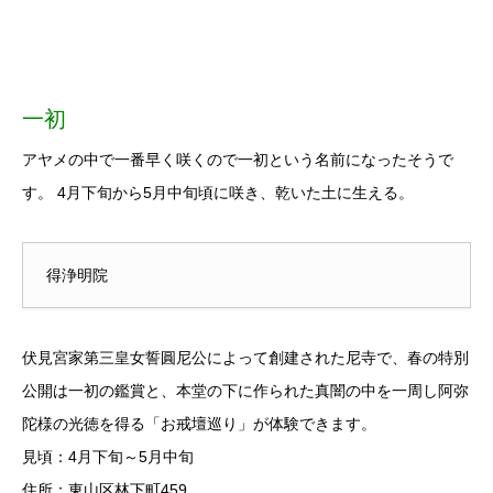
一初
アヤメの中で一番早く咲くので一初という名前になったそうで
す。 4月下旬から5月中旬頃に咲き、乾いた土に生える。
得浄明院
伏見宮家第三皇女誓圓尼公によって創建された尼寺で、春の特別
公開は一初の鑑賞と、本堂の下に作られた真闇の中を一周し阿弥
陀様の光徳を得る「お戒壇巡り」が体験できます。
見頃：4月下旬～5月中旬
住所：東山区林下町459