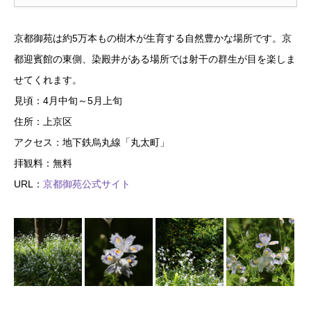
京都御苑は約5万本もの樹木が生育する自然豊かな場所です。京
都迎賓館の東側、染殿井がある場所では射干の群生が目を楽しま
せてくれます。
見頃：4月中旬～5月上旬
住所：上京区
アクセス：地下鉄烏丸線「丸太町」
拝観料：無料
URL：
京都御苑公式サイト