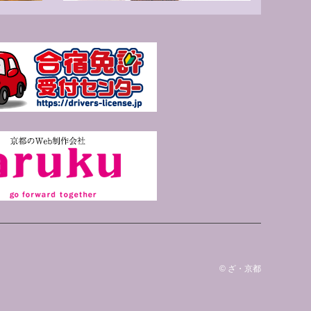
©
ざ・京都