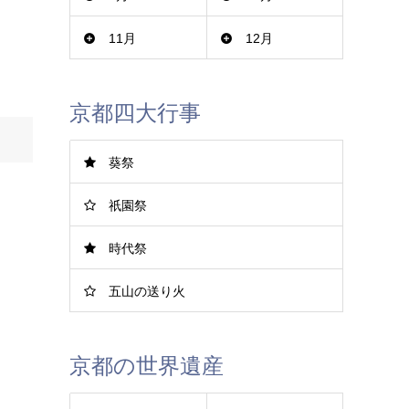
11月
12月
京都四大行事
葵祭
祇園祭
時代祭
五山の送り火
京都の世界遺産