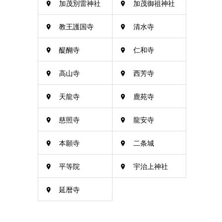
加茂別雷神社
加茂御祖神社
教王護国寺
清水寺
醍醐寺
仁和寺
高山寺
西芳寺
天龍寺
鹿苑寺
慈照寺
龍安寺
本願寺
二条城
平等院
宇治上神社
延暦寺