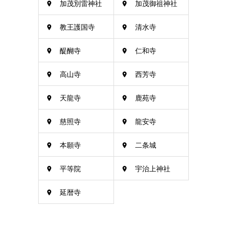
加茂別雷神社
加茂御祖神社
教王護国寺
清水寺
醍醐寺
仁和寺
高山寺
西芳寺
天龍寺
鹿苑寺
慈照寺
龍安寺
本願寺
二条城
平等院
宇治上神社
延暦寺