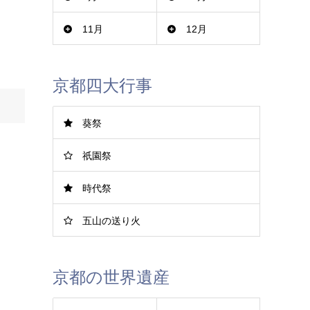
11月
12月
京都四大行事
葵祭
祇園祭
時代祭
五山の送り火
京都の世界遺産