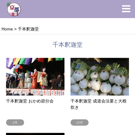
Home
>
千本釈迦堂
千本釈迦堂
千本釈迦堂 おかめ節分会
千本釈迦堂 成道会法要と大根
炊き
2月
12月