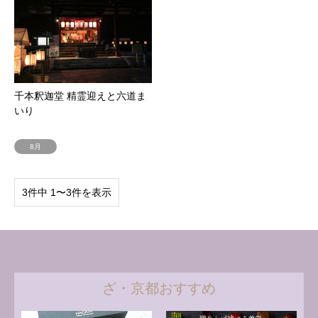
千本釈迦堂 精霊迎えと六道ま
いり
8月
3件中 1〜3件を表示
ざ・京都おすすめ