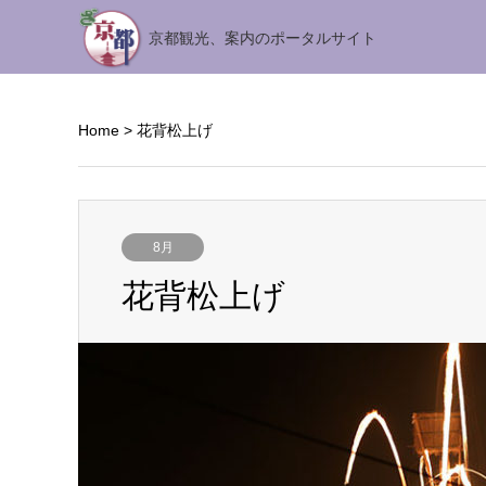
京都観光、案内のポータルサイト
Home
>
花背松上げ
8月
花背松上げ