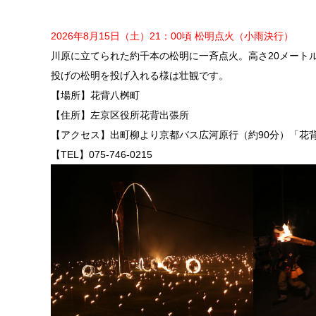
2026年8月15日（土）21：00頃 松明点火（小雨決行）
川原に立てられた約千本の松明に一斉点火。高さ20メート
投げの松明を投げ入れる様は壮観です。
【場所】花背八桝町
【住所】左京区役所花背出張所
【アクセス】出町柳より京都バス広河原行（約90分）「花
【TEL】075-746-0215