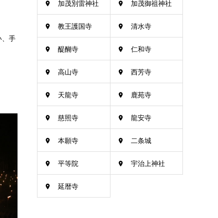
加茂別雷神社
加茂御祖神社
教王護国寺
清水寺
い、手
醍醐寺
仁和寺
高山寺
西芳寺
天龍寺
鹿苑寺
慈照寺
龍安寺
本願寺
二条城
平等院
宇治上神社
延暦寺