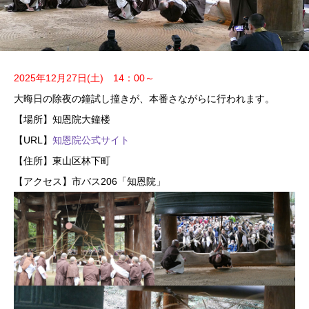
2025年12月27日(土) 14：00～
大晦日の除夜の鐘試し撞きが、本番さながらに行われます。
【場所】知恩院大鐘楼
【URL】
知恩院公式サイト
【住所】東山区林下町
【アクセス】市バス206「知恩院」