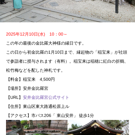
2025年12月10日(水)
10：00～
この年の最後の金比羅大神様の縁日です。
この日から初金比羅の1月10日まで、縁起物の「稲宝来」が社頭
で参詣者に授与されます（有料）。稲宝来は稲穂に紅白の折鶴、
松竹梅などを配した神札です。
【料金】稲宝来 4,500円
【場所】安井金比羅宮
【URL】
安井金比羅宮公式サイト
【住所】東山区東大路通松原上ル
【アクセス】市バス206「 東山安井」 徒歩1分