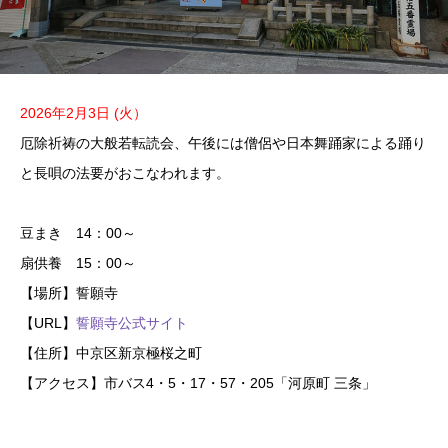
2026年2月3日 (火）
厄除祈祷の大般若転読会、午後には僧侶や日本舞踊家による踊り
と長唄の法要がおこなわれます。
豆まき 14：00～
扇供養 15：00～
【場所】誓願寺
【URL】
誓願寺公式サイト
【住所】中京区新京極桜之町
【アクセス】市バス4・5・17・57・205「河原町 三条」