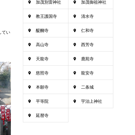
加茂別雷神社
加茂御祖神社
教王護国寺
清水寺
醍醐寺
仁和寺
してい
高山寺
西芳寺
天龍寺
鹿苑寺
慈照寺
龍安寺
本願寺
二条城
平等院
宇治上神社
延暦寺