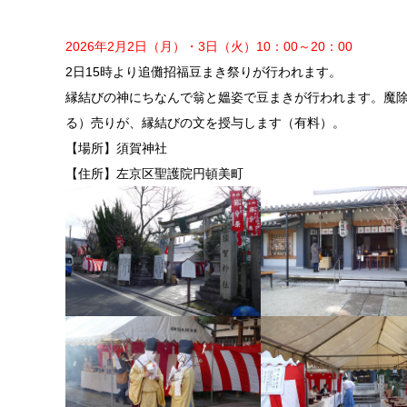
2026年2月2日（月）・3日（火）10：00～20：00
2日15時より追儺招福豆まき祭りが行われます。
縁結びの神にちなんで翁と媼姿で豆まきが行われます。魔除
る）売りが、縁結びの文を授与します（有料）。
【場所】須賀神社
【住所】左京区聖護院円頓美町