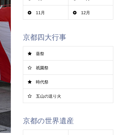
11月
12月
京都四大行事
葵祭
祇園祭
時代祭
五山の送り火
京都の世界遺産