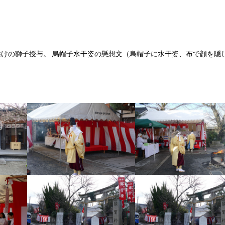
けの獅子授与。 烏帽子水干姿の懸想文（烏帽子に水干姿、布で顔を隠