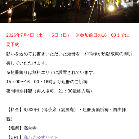
2026年7月4日
（土）・
5日
（日） ※参加前日の16：00までに
要予約
願いを込めてお書きいただいた短冊を、和尚様が所願成就の御祈
祷していただけます。
※短冊飾りは無料エリアに設置されています。
15：00〜16：00・16時より短冊のご祈祷
夜間特別拝観（再入場可、21：30最終入場）
【料金】6,000円（薄茶席（雲居庵）・短冊所願祈祷・自由拝
観）
【場所】高台寺
【URL】
高台寺公式サイト