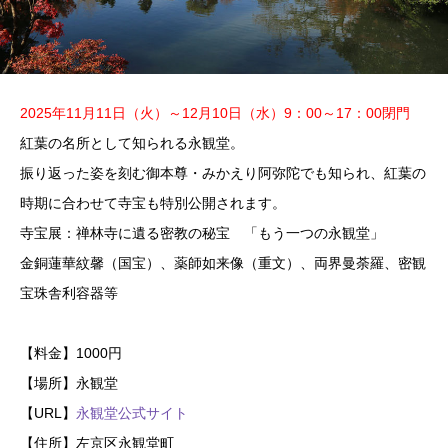
2025年11月11日（火）～12月10日（水）9：00～17：00閉門
紅葉の名所として知られる永観堂。
振り返った姿を刻む御本尊・みかえり阿弥陀でも知られ、紅葉の
時期に合わせて寺宝も特別公開されます。
寺宝展：禅林寺に遺る密教の秘宝 「もう一つの永観堂」
金銅蓮華紋馨（国宝）、薬師如来像（重文）、両界曼荼羅、密観
宝珠舎利容器等
【料金】1000円
【場所】永観堂
【URL】
永観堂公式サイト
【住所】左京区永観堂町