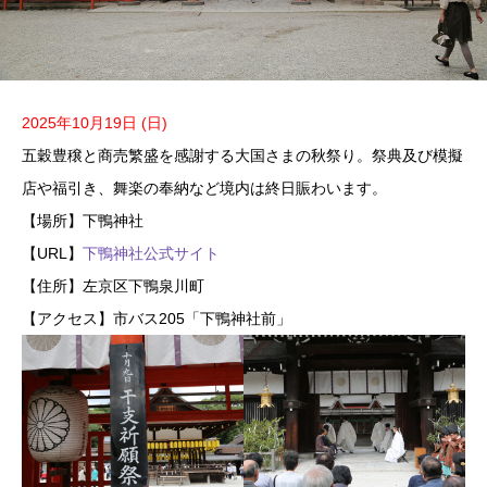
2025年10月19日 (日)
五穀豊穣と商売繁盛を感謝する大国さまの秋祭り。祭典及び模擬
店や福引き、舞楽の奉納など境内は終日賑わいます。
【場所】下鴨神社
【URL】
下鴨神社公式サイト
【住所】左京区下鴨泉川町
【アクセス】市バス205「下鴨神社前」