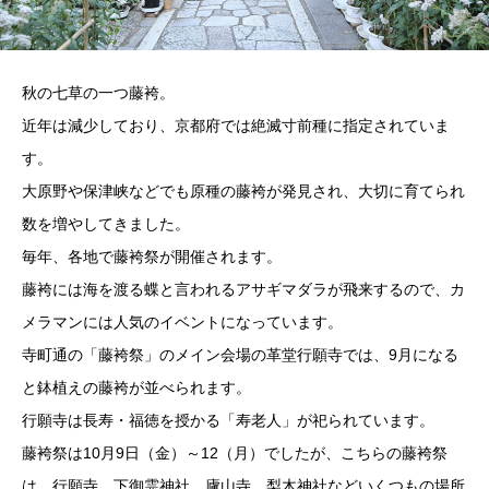
秋の七草の一つ藤袴。
近年は減少しており、京都府では絶滅寸前種に指定されていま
す。
大原野や保津峡などでも原種の藤袴が発見され、大切に育てられ
数を増やしてきました。
毎年、各地で藤袴祭が開催されます。
藤袴には海を渡る蝶と言われるアサギマダラが飛来するので、カ
メラマンには人気のイベントになっています。
寺町通の「藤袴祭」のメイン会場の革堂行願寺では、9月になる
と鉢植えの藤袴が並べられます。
行願寺は長寿・福徳を授かる「寿老人」が祀られています。
藤袴祭は10月9日（金）～12（月）でしたが、こちらの藤袴祭
は、行願寺、下御霊神社、廬山寺、梨木神社などいくつもの場所